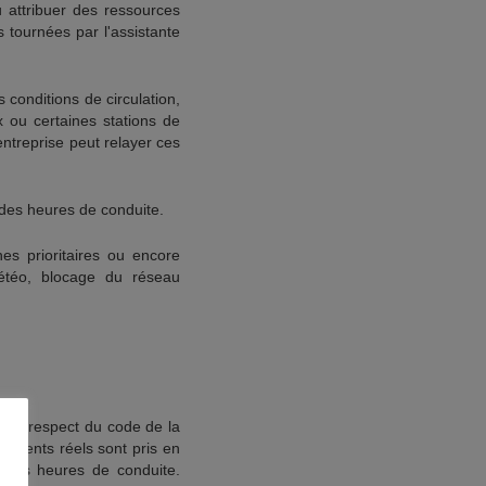
 attribuer des ressources
 tournées par l'assistante
 conditions de circulation,
x ou certaines stations de
entreprise peut relayer ces
 des heures de conduite.
ches prioritaires ou encore
étéo, blocage du réseau
c le respect du code de la
cements réels sont pris en
n des heures de conduite.