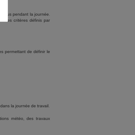
prévus pendant la journée.
e des critères définis par
s permettant de définir le
dans la journée de travail.
itions météo, des travaux