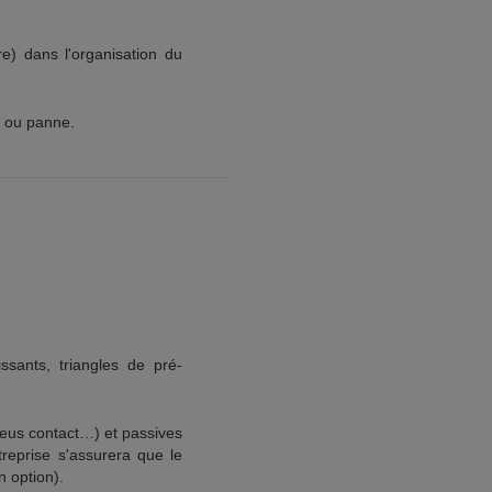
e) dans l'organisation du
d ou panne.
issants, triangles de pré-
pneus contact…) et passives
treprise s'assurera que le
 option).