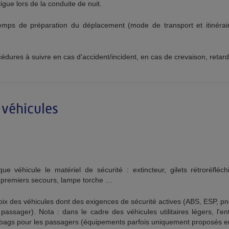
gue lors de la conduite de nuit.
temps de préparation du déplacement (mode de transport et itinérair
édures à suivre en cas d'accident/incident, en cas de crevaison, retar
véhicules
e véhicule le matériel de sécurité : extincteur, gilets rétroréfléch
e premiers secours, lampe torche …
choix des véhicules dont des exigences de sécurité actives (ABS, ESP, 
passager). Nota : dans le cadre des véhicules utilitaires légers, l'en
irbags pour les passagers (équipements parfois uniquement proposés en