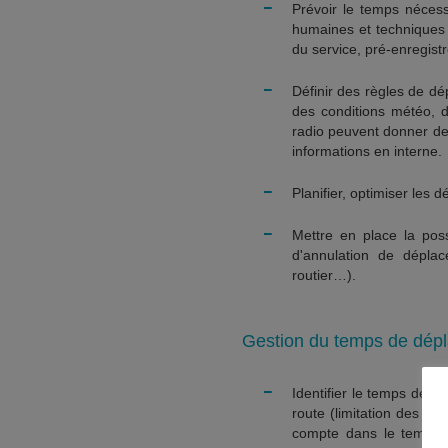
-
Prévoir le temps nécess
humaines et techniques p
du service, pré-enregis
-
Définir des règles de dé
des conditions météo, d
radio peuvent donner des 
informations en interne.
-
Planifier, optimiser les
-
Mettre en place la possi
d'annulation de dépla
routier…).
Gestion du temps de dép
-
Identifier le temps de 
route (limitation des c
compte dans le temps de