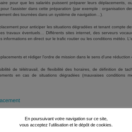
aire pour que les salariés puissent préparer leurs déplacements, ou
our l'assister dans cette préparation (par exemple : organisation des
trement des tournées dans un système de navigation…).
placement pour anticiper les situations dégradées et tenant compte des
es travaux éventuels… Différents sites internet, des serveurs vocau
informations en direct sur le trafic routier ou les conditions météo. L'
 déplacements et rédiger l'ordre de mission dans le sens d'une réduction
bilité de télétravail, de flexibilité des horaires, de définition de ta
cements en cas de situations dégradées (mauvaises conditions m
lacement
conduite comme un temps de travail. Le déplacement doit être géré ave
En poursuivant votre navigation sur ce site,
ontraintes horaires, temps de pause nécessaire…). Les temps de dépla
vous acceptez l'utilisation et le dépôt de cookies.
 travail. Planifier les déplacements dans l'objectif d'une réductio