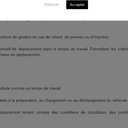
nécessaires pour les urgences/priorités avec l'encadrement.
Refuser
Accepter
nges entre le salarié et sa hiérarchie sur le thème des retards ou im
es pour les urgences/priorités sont réalisés par le salarié sur la bas
cédure de gestion en cas de retard, de pannes ou d'imprévu.
imatif de déplacement dans le temps de travail. Formaliser les critère
ritaire du déplacement.
onduite comme un temps de travail.
s liées à la préparation, au chargement ou au déchargement du véhicule 
déplacement tenant compte des conditions de circulation, des cond