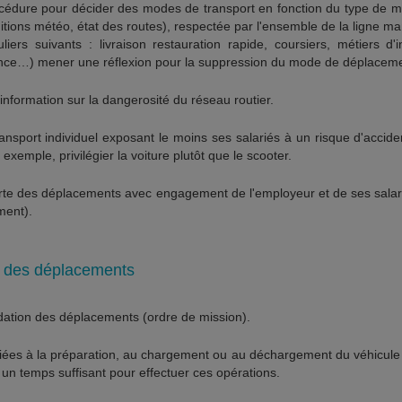
cédure pour décider des modes de transport en fonction du type de m
itions météo, état des routes), respectée par l'ensemble de la ligne ma
liers suivants : livraison restauration rapide, coursiers, métiers d'
ance…) mener une réflexion pour la suppression du mode de déplaceme
information sur la dangerosité du réseau routier.
ransport individuel exposant le moins ses salariés à un risque d'acciden
 exemple, privilégier la voiture plutôt que le scooter.
rte des déplacements avec engagement de l'employeur et de ses salarié
ment).
on des déplacements
dation des déplacements (ordre de mission).
s liées à la préparation, au chargement ou au déchargement du véhicule 
n temps suffisant pour effectuer ces opérations.