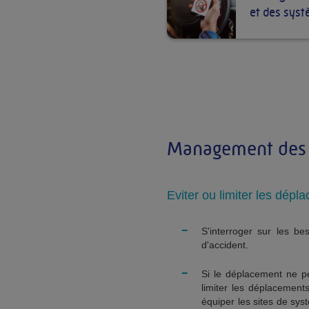
et des sys
Management des
Eviter ou limiter les dépl
-
S'interroger sur les be
d'accident.
-
Si le déplacement ne pe
limiter les déplacements
équiper les sites de sy