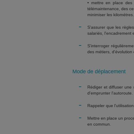
• mettre en place des 
télémaintenance, des ce
minimiser les kilomètre
-
S'assurer que les règle
salariés, l'encadrement et
-
S'interroger régulièrem
des métiers, d'évolution
Mode de déplacement
-
Rédiger et diffuser une n
d'emprunter l'autoroute.
-
Rappeler que l'utilisation
-
Mettre en place un proce
en commun.