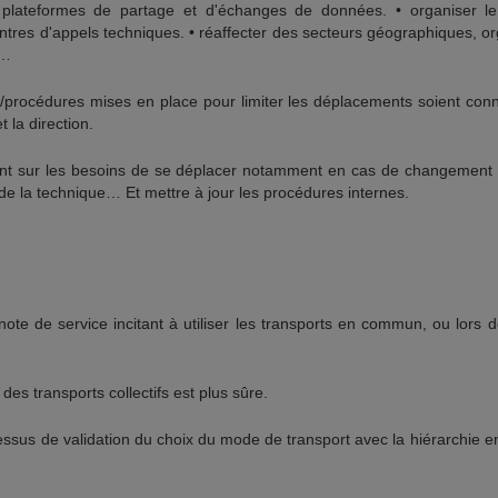
plateformes de partage et d'échanges de données. • organiser le t
ntres d'appels techniques. • réaffecter des secteurs géographiques, o
s…
s/procédures mises en place pour limiter les déplacements soient con
 la direction.
ent sur les besoins de se déplacer notamment en cas de changement d
 de la technique… Et mettre à jour les procédures internes.
ote de service incitant à utiliser les transports en commun, ou lors de 
 des transports collectifs est plus sûre.
ssus de validation du choix du mode de transport avec la hiérarchie en 